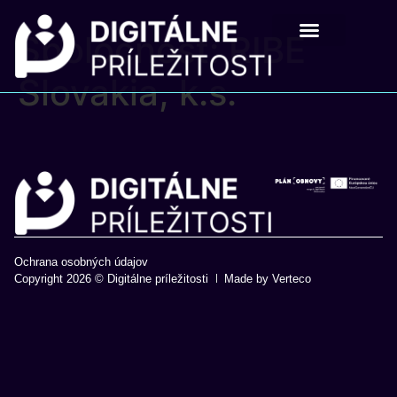
Spoločnosť:
RIBE
Digitálne príležistosti
Pre školy a mladých
Slovakia, k.s.
Ochrana osobných údajov
Copyright 2026 © Digitálne príležitosti
Made by Verteco