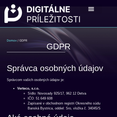
Digitálne príležistosti
Pre školy a mladých
Domov
/ GDPR
GDPR
Správca osobných údajov
Správcom vašich osobných údajov je:
Verteco, s.r.o.
Sídlo: Novosady 925/17, 962 12 Detva
IČO: 51 649 608
Zapísané v obchodnom registri Okresného súdu
Banská Bystrica, oddiel: Sro, vložka č. 34045/S