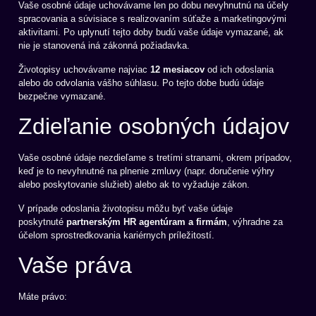
Vaše osobné údaje uchovávame len po dobu nevyhnutnú na účely
spracovania a súvisiace s realizovaním súťaže a marketingovými
aktivitami. Po uplynutí tejto doby budú vaše údaje vymazané, ak
nie je stanovená iná zákonná požiadavka.
Životopisy uchovávame najviac
12 mesiacov
od ich odoslania
alebo do odvolania vášho súhlasu. Po tejto dobe budú údaje
bezpečne vymazané.
Zdieľanie osobných údajov
Vaše osobné údaje nezdieľame s tretími stranami, okrem prípadov,
keď je to nevyhnutné na plnenie zmluvy (napr. doručenie výhry
alebo poskytovanie služieb) alebo ak to vyžaduje zákon.
V prípade odoslania životopisu môžu byť vaše údaje
poskytnuté
partnerským HR agentúram a firmám
, výhradne za
účelom sprostredkovania kariérnych príležitostí.
Vaše práva
Máte právo: