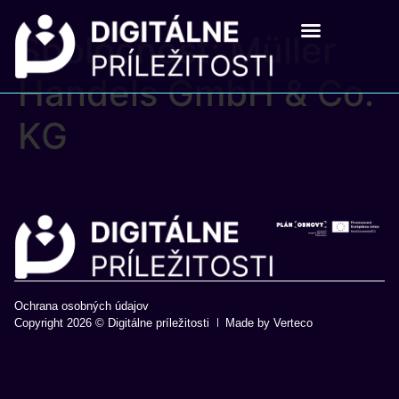
Spoločnosť:
Müller
Digitálne príležistosti
Pre školy a mladých
Handels GmbH & Co.
KG
Ochrana osobných údajov
Copyright 2026 © Digitálne príležitosti
Made by Verteco