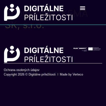
Spoločnosť:
KEMA
Digitálne príležistosti
Pre školy a mladých
SK, s.r.o.
Ochrana osobných údajov
Copyright 2026 © Digitálne príležitosti
Made by Verteco