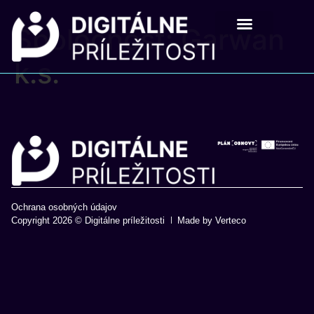
Spoločnosť:
Garwan
Digitálne príležistosti
Pre školy a mladých
k.s.
Ochrana osobných údajov
Copyright 2026 © Digitálne príležitosti
Made by Verteco