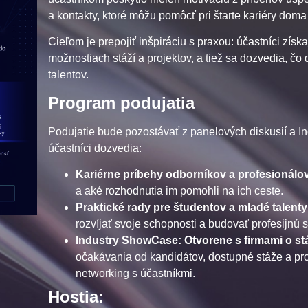
a kontakty, ktoré môžu pomôcť pri štarte kariéry doma 
Cieľom je prepojiť inšpiráciu s praxou: účastníci zís
možnostiach stáží a projektov, a tiež sa dozvedia, č
talentov.
Program podujatia
Podujatie bude pozostávať z panelových diskusií a 
účastníci dozvedia:
Kariérne príbehy odborníkov a profesionálo
a aké rozhodnutia im pomohli na ich ceste.
Praktické rady pre študentov a mladé talenty
rozvíjať svoje schopnosti a budovať profesijnú s
Industry ShowCase: Otvorene s firmami o st
očakávania od kandidátov, dostupné stáže a pro
networking s účastníkmi.
Hostia: