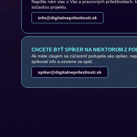
Napíšte nám viac o Vás a pracovných príležitostiach, 
súčasťou projektu.
info@digitalneprilezitosti.sk
CHCETE BYŤ SPÍKER NA NIEKTOROM Z PO
Ak máte záujem sa zúčastniť podujatia ako spíker, na
spíkovať info a ozveme sa späť.
spiker@digitalneprilezitosti.sk