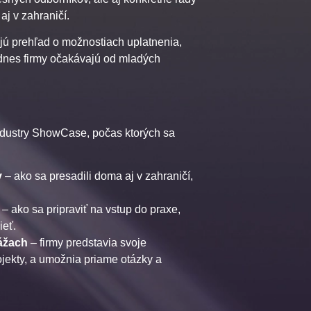
aj v zahraničí.
kajú prehľad o možnostiach uplatnenia,
o dnes firmy očakávajú od mladých
Industry ShowCase, počas ktorých sa
v
– ako sa presadili doma aj v zahraničí,
– ako sa pripraviť na vstup do praxe,
ieť.
ážach
– firmy predstavia svoje
jekty, a umožnia priame otázky a