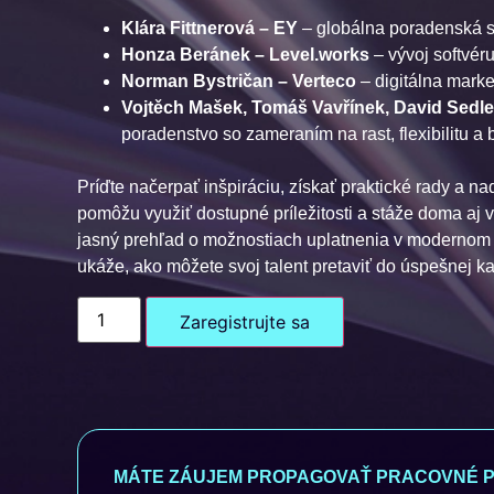
Klára Fittnerová –
EY
– globálna poradenská 
Honza Beránek –
Level.works
– vývoj softvér
Norman Bystričan –
Verteco
– digitálna mark
Vojtěch Mašek, Tomáš Vavřínek, David Sedle
poradenstvo so zameraním na rast, flexibilitu a
Príďte načerpať inšpiráciu, získať praktické rady a n
pomôžu využiť dostupné príležitosti a stáže doma aj 
jasný prehľad o možnostiach uplatnenia v modernom 
ukáže, ako môžete svoj talent pretaviť do úspešnej ka
Zaregistrujte sa
MÁTE ZÁUJEM PROPAGOVAŤ PRACOVNÉ PR