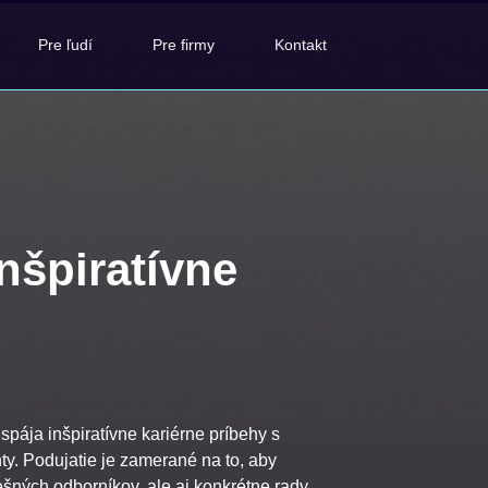
Pre ľudí
Pre firmy
Kontakt
nšpiratívne
pája inšpiratívne kariérne príbehy s
nty. Podujatie je zamerané na to, aby
šných odborníkov, ale aj konkrétne rady