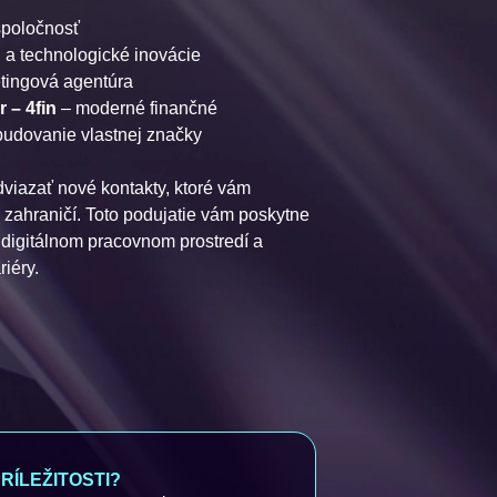
spoločnosť
u a technologické inovácie
etingová agentúra
r –
4fin
– moderné finančné
 budovanie vlastnej značky
adviazať nové kontakty, ktoré vám
v zahraničí. Toto podujatie vám poskytne
digitálnom pracovnom prostredí a
riéry.
ÍLEŽITOSTI?