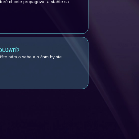
ktoré chcete propagovať a staňte sa
DUJATÍ?
píšte nám o sebe a o čom by ste