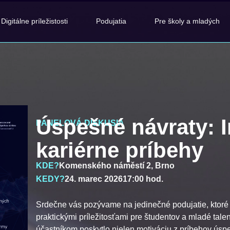
Digitálne príležistosti
Podujatia
Pre školy a mladých
Úspešné návraty: I
PANELOVÁ DISKUSIA
kariérne príbehy
KDE?
Komenského náměstí 2, Brno
KEDY?
24. marec 2026
17:00 hod.
Srdečne vás pozývame na jedinečné podujatie, ktoré s
praktickými príležitosťami pre študentov a mladé tale
účastníkom poskytlo nielen motiváciu z príbehov úspe