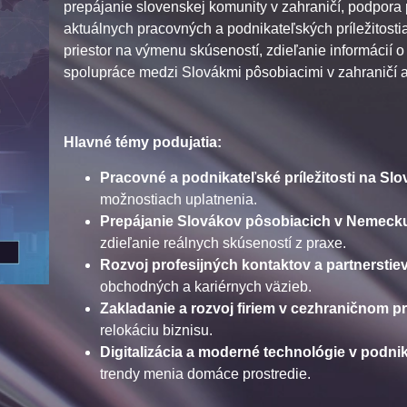
prepájanie slovenskej komunity v zahraničí, podpora 
aktuálnych pracovných a podnikateľských príležitosti
priestor na výmenu skúseností, zdieľanie informácií 
spolupráce medzi Slovákmi pôsobiacimi v zahraničí a
Hlavné témy podujatia:
Pracovné a podnikateľské príležitosti na Sl
možnostiach uplatnenia.
Prepájanie Slovákov pôsobiacich v Nemeck
zdieľanie reálnych skúseností z praxe.
Rozvoj profesijných kontaktov a partnersti
obchodných a kariérnych väzieb.
Zakladanie a rozvoj firiem v cezhraničnom pr
relokáciu biznisu.
Digitalizácia a moderné technológie v podni
trendy menia domáce prostredie.