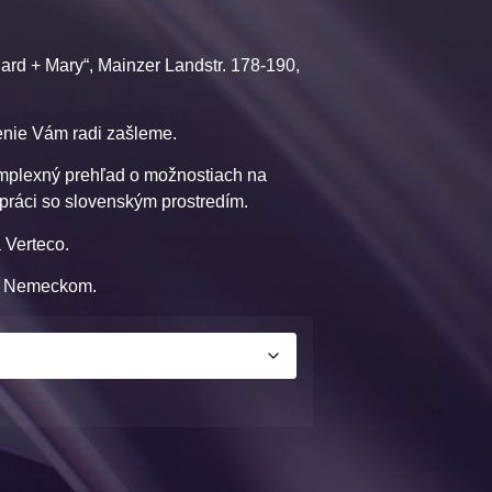
ard + Mary“, Mainzer Landstr. 178-190,
jenie Vám radi zašleme.
komplexný prehľad o možnostiach na
upráci so slovenským prostredím.
 Verteco.
 a Nemeckom.