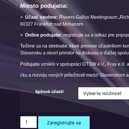
Miesto podujatia:
>
Účasť osobne:
Rivvers-Gallus Meetingraum „Rich
60327 Frankfurt nad Mohanom
>
Online podujatie:
registrujte sa a odkaz pre pripo
Tešíme sa na stretnutie, ktoré prinesie účastníkom 
Slovensku a otvorí priestor na diskusiu o ďalšej spol
Podujatie vzniklo v spolupráci DTSW e.V., Fray e.V. a
cku a rozvoju nových príležitostí medzi Slovenskom
Spôsob účasti
Zaregistrujte sa