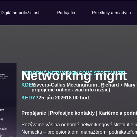
Digitálne príležistosti
Podujatia
Pre školy a mladých
Networking night
ODBORNÉ NETWORKINGOVÉ STRETNUTIE
KDE?
Rivvers-Gallus Meetingraum „Richard + Mary
pripojenie online - viac info nižšie)
KEDY?
25. jún 2026
18:00 hod.
Prepájanie | Profesijné kontakty | Kariérne a podn
Pozývame vás na odborné networkingové stretnutie 
Nemecku – profesionálom, manažérom, podnikateľom 