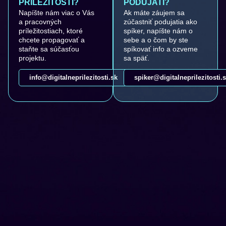
PRÍLEŽITOSTI?
PODUJATÍ?
Napíšte nám viac o Vás
Ak máte záujem sa
a pracovných
zúčastniť podujatia ako
príležitostiach, ktoré
spíker, napíšte nám o
chcete propagovať a
sebe a o čom by ste
staňte sa súčasťou
spíkovať info a ozveme
projektu.
sa späť.
info@digitalneprilezitosti.sk
spiker@digitalneprilezitosti.