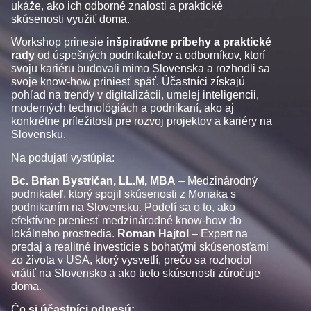
ukáže, ako ich odborné znalosti a praktické
skúsenosti využiť doma.
Workshop prinesie
inšpiratívne príbehy a praktické
rady
od úspešných podnikateľov a odborníkov, ktorí
svoju kariéru budovali mimo Slovenska a rozhodli sa
svoje know-how priniesť späť. Účastníci získajú
pohľad na trendy v digitalizácii, umelej inteligencii,
moderných technológiách a podnikaní, ako aj
konkrétne príležitosti pre rozvoj projektov a kariéry na
Slovensku.
Na podujatí vystúpia:
Bc. Brian Bystričan, LL.M, MBA
– Medzinárodný
podnikateľ, ktorý spojil skúsenosti z Monaka s
podnikaním na Slovensku. Podelí sa o to, ako
efektívne preniesť medzinárodné know-how do
lokálneho prostredia.
Roman Hajtol
– Expert na
predaj a realitné investície s bohatými skúsenosťami
zo života v USA, ktorý vysvetlí, prečo sa rozhodol
vrátiť na Slovensko a ako tieto skúsenosti zúročuje
doma.
Čo
si účastníci odnesú: