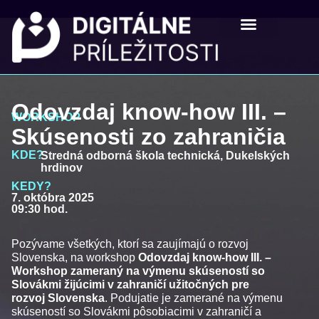
Digitálne príležistosti
Pre školy a mladých
Odovzdaj know-how III. –
WORKSHOP
Skúsenosti zo zahraničia
KDE?
Stredná odborná škola technická, Dukelských
hrdinov
KEDY?
7. októbra 2025
09:30 hod.
Pozývame všetkých, ktorí sa zaujímajú o rozvoj
Slovenska, na workshop
Odovzdaj know-how III. –
Workshop zameraný na výmenu skúseností so
Slovákmi žijúcimi v zahraničí užitočných pre
rozvoj Slovenska
. Podujatie je zamerané na výmenu
skúseností so Slovákmi pôsobiacimi v zahraničí a