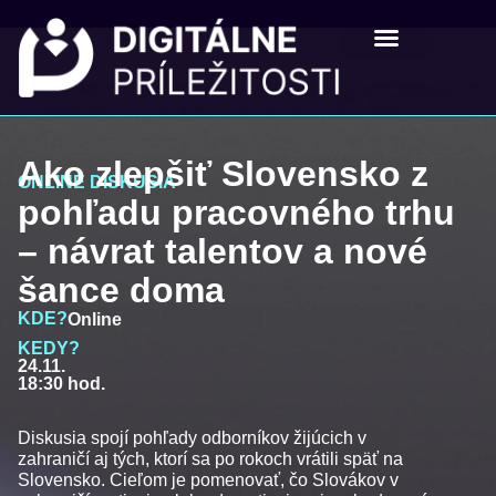
Digitálne príležistosti
Pre školy a mladých
Ako zlepšiť Slovensko z
ONLINE DISKUSIA
pohľadu pracovného trhu
– návrat talentov a nové
šance doma
KDE?
Online
KEDY?
24.11.
18:30 hod.
Diskusia spojí pohľady odborníkov žijúcich v
zahraničí aj tých, ktorí sa po rokoch vrátili späť na
Slovensko. Cieľom je pomenovať, čo Slovákov v