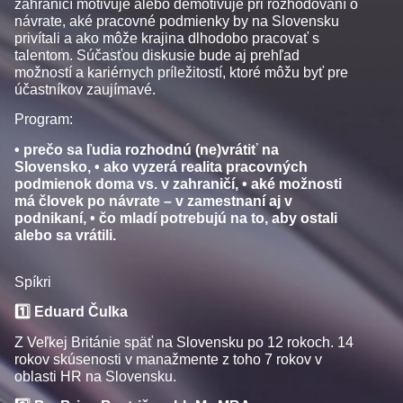
zahraničí motivuje alebo demotivuje pri rozhodovaní o
návrate, aké pracovné podmienky by na Slovensku
privítali a ako môže krajina dlhodobo pracovať s
talentom. Súčasťou diskusie bude aj prehľad
možností a kariérnych príležitostí, ktoré môžu byť pre
účastníkov zaujímavé.
Program:
• prečo sa ľudia rozhodnú (ne)vrátiť na
Slovensko, • ako vyzerá realita pracovných
podmienok doma vs. v zahraničí, • aké možnosti
má človek po návrate – v zamestnaní aj v
podnikaní, • čo mladí potrebujú na to, aby ostali
alebo sa vrátili.
Spíkri
1️
⃣ Eduard Čulka
Z Veľkej Británie späť na Slovensku po 12 rokoch. 14
rokov skúsenosti v manažmente z toho 7 rokov v
oblasti HR na Slovensku.