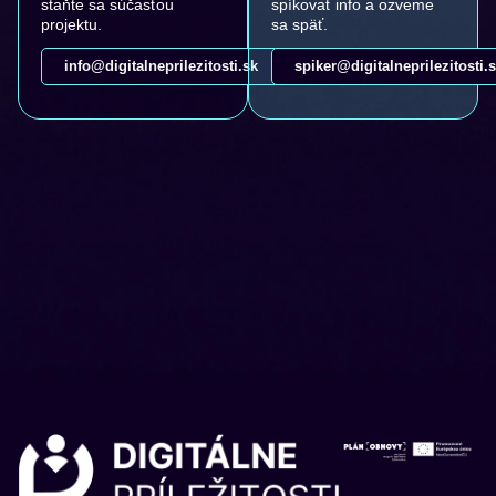
staňte sa súčasťou
spíkovať info a ozveme
projektu.
sa späť.
info@digitalneprilezitosti.sk
spiker@digitalneprilezitosti.