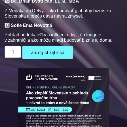
2️
⃣ Bc. Brian Bystričan, LL.M., MBA
Z Monaka do Detvy – ako budovať globálny biznis zo
Slovenska a prečo dáva návrat zmysel.
3️
⃣ Sofie Ema Novotná
Pohľad podnikateľky a influencerky – čo funguje
v zahraničí a ako môžu mladí budovať biznis aj doma.
Zaregistrujte sa