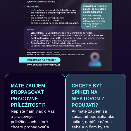
MÁTE ZÁUJEM
CHCETE BYŤ
PROPAGOVAŤ
SPÍKER NA
PRACOVNÉ
NIEKTOROM Z
PRÍLEŽITOSTI?
PODUJATÍ?
Napíšte nám viac o Vás
Ak máte záujem sa
a pracovných
zúčastniť podujatia ako
príležitostiach, ktoré
spíker, napíšte nám o
chcete propagovať a
sebe a o čom by ste