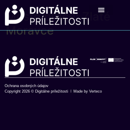
Mesto práce:
Zlaté
Digitálne príležistosti
Pre školy a mladých
Moravce
Ochrana osobných údajov
Copyright 2026 © Digitálne príležitosti
Made by Verteco