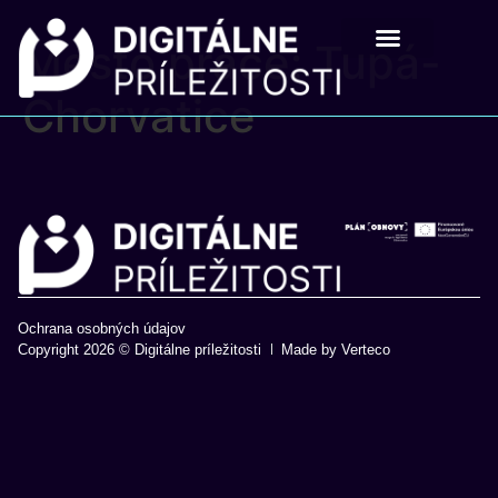
Mesto práce:
Tupá-
Digitálne príležistosti
Pre školy a mladých
Chorvatice
Ochrana osobných údajov
Copyright 2026 © Digitálne príležitosti
Made by Verteco