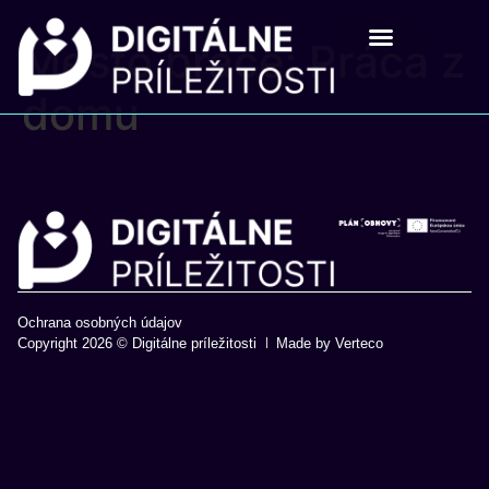
Mesto práce:
Práca z
Digitálne príležistosti
Pre školy a mladých
domu
Ochrana osobných údajov
Copyright 2026 © Digitálne príležitosti
Made by Verteco