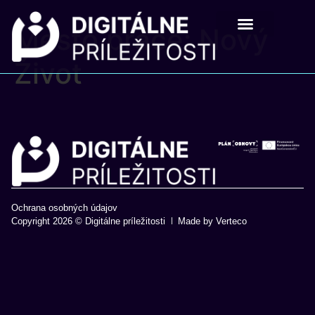
Mesto práce:
Nový
Digitálne príležistosti
Pre školy a mladých
Život
Ochrana osobných údajov
Copyright 2026 © Digitálne príležitosti
Made by Verteco