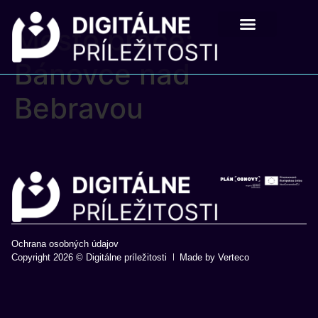
Mesto práce:
Digitálne príležistosti
Pre školy a mladých
Bánovce nad
Bebravou
Ochrana osobných údajov
Copyright 2026 © Digitálne príležitosti
Made by Verteco