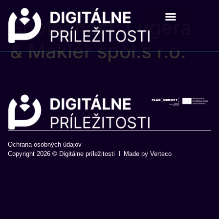
Spoločnosť:
Lugera
Digitálne príležistosti
Pre školy a mladých
& Maklér spol.s r.o.
Ochrana osobných údajov
Copyright 2026 © Digitálne príležitosti
Made by Verteco