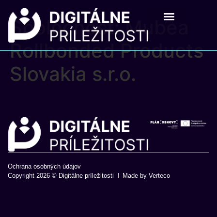
Spoločnosť:
Mubea
Digitálne príležistosti
Pre školy a mladých
Rollbonded Products
Slovakia s.r.o.
Ochrana osobných údajov
Copyright 2026 © Digitálne príležitosti
Made by Verteco