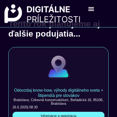
Digitálne príležistosti
Pre školy a mladých
Tento rok plánujeme aj
Plánované podujatia
ďalšie podujatia...
Odovzdaj know-how, výhody digitálneho sveta +
štipendiá pre slovákov
Bratislava, Cirkevné konzervatórium, Beňadická 16, 85106,
Bratislava
26.6.2025
| 08:30
Informácie a registrácia