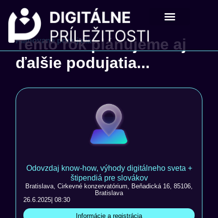
Digitálne príležistosti
Pre školy a mladých
Tento rok plánujeme aj
Plánované podujatia
ďalšie podujatia...
Odovzdaj know-how, výhody digitálneho sveta +
štipendiá pre slovákov
Bratislava, Cirkevné konzervatórium, Beňadická 16, 85106,
Bratislava
26.6.2025
| 08:30
Informácie a registrácia